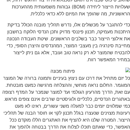
שעלויות הייצור ליחידה (BOM) גבוהות משמעותית מההערכות
הראשוניות, מה שהופך את המיזם ללא כדאי כלכלית.
כדי להתגבר על מכשולים אלו, נדרש תהליך מובנה הכולל בדיקת
היתכנות מעמיקה, תכנון פיננסי מדויק ותכן הנדסי הלוקח בחשבון
את אילוצי הייצור כבר בשלבים הראשונים. שיטת העבודה הנכונה
מחייבת סינרגיה בין מעצבי המוצר, המהנדסים והיצרן הסופי, כדי
להבטיח שהמוצר לא רק נראה טוב ועובד, אלא גם ניתן לייצור
במחיר המאפשר רווח.
כל יזם מתחיל את דרכו עם ניצוץ בעיניים ותמונה ברורה של המוצר
המוגמר. החלום נראה מוחשי, וההצלחה מרגישה כמעט מובטחת.
עם זאת, הדרך מהרעיון הגולמי ועד למוצר שנמכר על המדף רצופה
באתגרים הנדסיים, כלכליים ולוגיסטיים שרבים אינם צופים מראש.
כמי שמלווים יזמים כבר למעלה משני עשורים, ראינו לא מעט
רעיונות מצוינים שנעצרו בגלל תכנון לקוי או חוסר הבנה של תהליכי
הייצור. המטרה שלנו היא להציף את האתגרים הללו מוקדם ככל
האפשר, כדי שאתם תוכלו לצלוח את הדרך בבטחה ולהפוך את