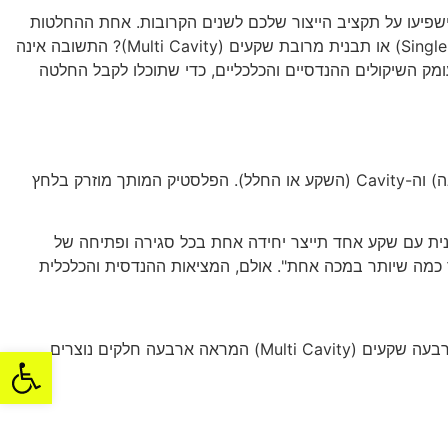
ישפיעו על תקציב הייצור שלכם לשנים הקרובות. אחת ההחלטות
הקריטיות ביותר שתעשו יחד עם מהנדס הפלסטיקה והיצרן היא בחירת תצורת התבנית: האם ללכת על תבנית בעלת שקע אחד (Single Cavity) או תבנית מרובת שקעים (Multi Cavity)? התשובה אינה
ק השיקולים ההנדסיים והכלכליים, כדי שתוכלו לקבל החלטה
כדי להבין את ההשפעה הכלכלית, עלינו להבין תחילה את המכניקה. תבנית הזרקת פלסטיק מורכבת משני חלקים עיקריים: ה-Core (הליבה) וה-Cavity (השקע או החלל). הפלסטיק המותך מוזרק בלחץ
ם על מספר ה-Cavities, אנו מתייחסים למספר החללים הזהים הקיימים בתוך אותה מסגרת תבנית (Mold Base). תבנית עם שקע אחד תייצר יחידה אחת בכל סגירה ופתיחה של
צר כמה שיותר במכה אחת". אולם, המציאות ההנדסית והכלכלית
פתח סרגל