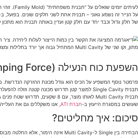
לעיתים יזמים שואלים על "תבנית משפחתית" (Family Mold). זוהי תבנית המכילה שקעים לחלקים שונים של אותו מוצר (למשל: גוף עליון + גוף תחתון באותה תבנית).
של חלק גדול וכבד יחד עם חלק קטן ועדין באותה תבנית הוא מתכון לצרות בייצור הסדרתי. לרוב עד
השפעת כוח הנעילה (Clamping Force)
פרמטר נוסף המשפיע על הכיס הוא גודל מכונת ההזרקה הנדרשת. מכו
תבנית Single Cavity למוצר קטן תדרוש מכונה קטנה וזולה להפעלה.
תבנית Multi Cavity לאותו מוצר, 
שעושים במסגרת הייעוץ ב-
חברת ATI
, אנו משקללים גם את העלייה
סיכום: איך מחליטים?