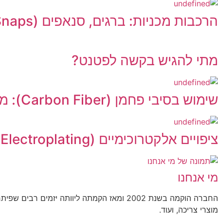
הרכבות מכניות: ברגים, סנאפים (Snaps) או הלחמה?
מתי להגיש בקשה לפטנט?
שימוש בסיבי פחמן (Carbon Fiber): מתי זה באמת נחוץ?
ציפויים אלקטרוכימיים (Electroplating): להפוך פלסטיק למראה של כרום
מי אנחנו
החברה הוקמה בשנת 2002 ומאז הקמתה ליוותה יז
מוצרי צריכה, ועוד.