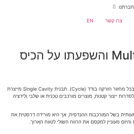
חברתנו
צרו קשר
EN
ההבדל הבסיסי בין תבנית Single Cavity (שקע יחיד) לתבנית Multi Cavity (מרובת שקעים) טמון במספר החלקים שהתבנית מייצרת בכל מחזור הזרקה בודד (Cycle). תבנית Single Cavity מייצרת
דרות ייצור קטנות, מוצרים מורכבים טכנית או שלבי ולידציה
חזור. עלות בניית התבנית הזו גבוהה משמעותית בשל המורכבות ההנדסית, אך היא מורידה דרסטית את