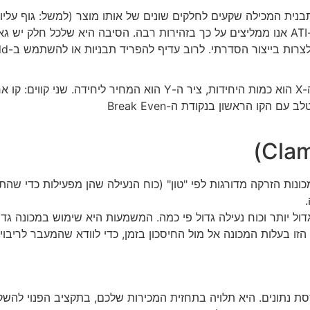
על הנייר זה נשמע גאוני – תבנית אחת לשני חלקים שונים. בפועל, ב-ATI אנו ממליצים על כך בזהיר
יף להפריד תבניות או להשתמש ב-Family Mold רק עבור חלקים בעלי נפח וגאומטריה דומים מאוד.
נות הזרקה מדורגות לפי "טון" (כוח הנעילה שהן מפעילות כדי שהת
עם 8 שקעים, תדרוש שטח פנים גדול יותר וכוח נעילה גדול פי כמה. המשמעות היא ש
 הזו בעלות המכונה אל מול החיסכון בזמן, כדי לוודא שהמעבר לריב