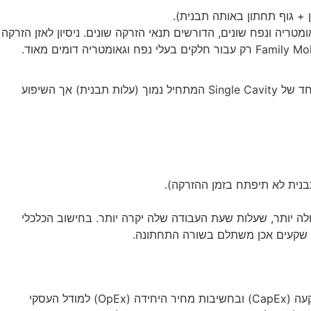
ות רבה. הסיבה היא שלכל חלק יש גאומטריה ונפח שונים, הדורשים תנאי הזרקה שונים. ניסיון לאזן הזרקה
בנית לא תיפתח בזמן ההזרקה).
ימוש במכונה גדולה יותר, שעלות שעת העבודה שלה יקרה יותר. בחישוב הכלכלי
וי שקעים אכן משתלם בשורה התחתונה.
הבחירה בין Single ל-Multi Cavity אינה הימור, אלא החלטה מבוססת נתונים. היא תלויה בתחזית המכירות שלכם, בתקציב הפנוי להשקעה (CapEx) ובחשיבות מחיר היחידה (OpEx) למודל העסקי