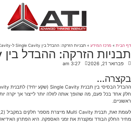
דף הבית
»
מרכז המידע
»
תבניות הזרקה: ההבדל בין Single Cavity ל-Multi Cavity והשפעתו על הכיס
תבניות הזרקה: ההבדל בין Single Cavity ל-Multi Cavity והשפעתו על הכיס
פברואר 21, 2026
3:27 am
בקצרה...
חלק אחד בכל פעם, מה שהופך אותה לזולה יותר לייצור אך יקרה יותר
ראשוניים.
מחיר החלק הבודד ומקצרת את זמני האספקה. היא הפתרון האידיאלי לייצור המוני (Mass Production) כאשר השוק דורש כמויות גדולות והיזם מעוניין למק