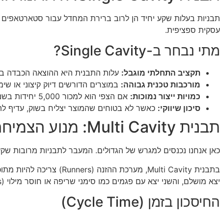
תבניות בעלות שקע יחיד הן לרוב ברירת המחדל עבור סטארטאפים ב
עסקית ספציפית.
מתי נבחר ב-Single Cavity?
תקציב התחלתי מוגבל:
עלות התבנית היא ההוצאה הכבדה ביות
מורכבות טכנית גבוהה:
במוצרים הדורשים דיוק קיצוני או שימוש במערכות הנעה מורכבות (Sliders/Lifters),
כמויות ייצור נמוכות:
אם הצפי הוא למכור 5,000 יחידות בשנה, ההשקעה בתבנית מרובת שקעים לא תחזיר את עצמה (ROI) בזמן סביר.
סיכון שיווקי:
כאשר לא בטוחים שהמוצר יצליח בשוק, עדיף להס
תבנית Multi Cavity: מנוע הצמיחה לייצור המוני
כאן אנחנו נכנסים למגרש של הגדולים. המעבר לתבניות מרובות שקעים
יצא מושלם, והשני יצא עם פגמים כמו סימני שריפה או חוסר מילוי (Short shots). זהו אתגר הנדסי הדורש מומחיות רבה.
החיסכון בזמן (Cycle Time)