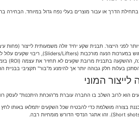
תחילת הדרך או עבור מוצרים בעלי נפח גדול במיוחד. הבחירה בתב
ר לפני הייצור. תבנית שקע יחיד זולה משמעותית לייצור (פחות עי
 ריבוי שקעים עלול ליצור נקודות כשל רבות וקושי באיזון ההזרקה.
תכן בעלות חלק גבוהה יותר אך להימנע מ"בור" תקציבי בבניית הת
 הוא לרוב השלב בו החברה עוברת מ"הוכחת היתכנות" לעסק רווחי ומב