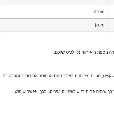
$0.80
$0.70
ב להבין שמעבר ל-Multi Cavity טומן בחובו אתגרים בבקרת האיכות. כאשר יש לנו שקע אחד, קל לשלוט במידות. כאשר יש לנו 16 שקעים, סטייה מיקרונית באחד מהם או חוסר אחידות בטמפרטורת
כך שיהיה פחות רגיש לשינויים זעירים, ובכך יאפשר שימוש