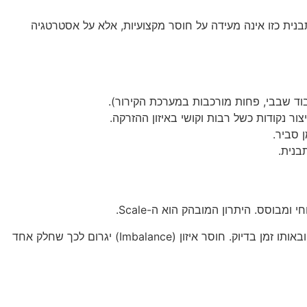
נית כזו אינה מעידה על חוסר מקצועיות, אלא על אסטרטגיה
בוד שבבי, פחות מורכבות במערכת הקירור).
בנית.
וסס. היתרון המובהק הוא ה-Scale.
בתבנית Multi Cavity, מערכת ההזנה (Runners) צריכה להיות מתוכננת בצורה מושלמת כדי להבטיח שכל השקעים יתמלאו באותו לחץ ובאותו זמן בדיוק. חוסר איזון (Imbalance) יגרום לכך שחלק אחד