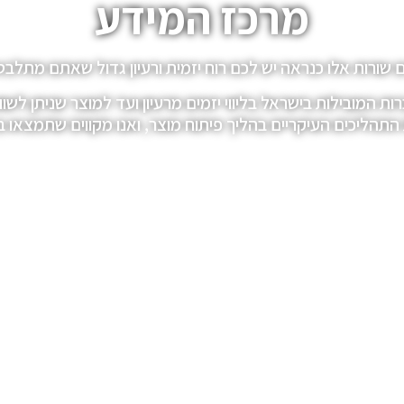
מרכז המידע
שורות אלו כנראה יש לכם רוח יזמית ורעיון גדול שאתם מתלב
געתם למקום הנכון. ATI היא אחת החברות המובילות בישראל בליווי יזמים מרעיון 
תהליכים העיקריים בהליך פיתוח מוצר, ואנו מקווים שתמצאו בהן