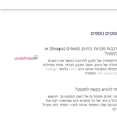
סטים נוספים
הרכבות מכניות: ברגים, סנאפים (Snaps) או
חמה?
ילוסופיה של תכנון להרכבה כאשר אנו ניגשים
הליך של עיצוב מוצר ותכנון הנדסי, אחת ממילות
המפתח המנחות אותנו היא DFA כלומר Design
for Assem. המטרה
י להגיש בקשה לפטנט?
ה יזמים ממהרים אל רשם הפטנטים? החשש
דול ביותר של כל ממציא הוא שמישהו ייקח את
ברקה שלו וימסחר אותה לפניו. הפחד הזה מוביל
ים