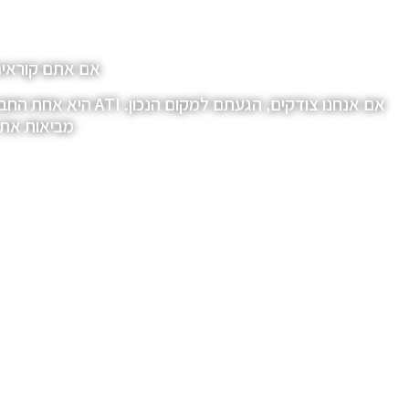
אם אתם קוראים 
אם אנחנו צודקים, ה
מביאות את ה