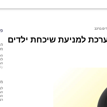
ים ברכב
פו
ערכת למניעת שיכחת ילדים
הל
הפ
לת
bly
מת
למ
הג
הה
רב