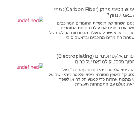
שימוש בסיבי פחמן (Carbon Fiber): מתי
 באמת נחוץ?
סם השחור של תעשיית החומרים המרוכבים
שר אנו בוחנים את עולם הנדסת החומרים
ודרני, אי אפשר להתעלם מהנוכחות הבולטת של
פחת החומרים מרוכבים ובראשם סיבי
ציפויים אלקטרוכימיים (Electroplating):
פוך פלסטיק למראה של כרום
מהו ציפוי אלקטרוכימי (Electroplating) על
סטיק? באופן מסורתי ציפוי אלקטרוכימי יושם על
י מתכות אחרות כדי למנוע חלודה או לשפר
אה. אולם עם התפתחות תעשיית