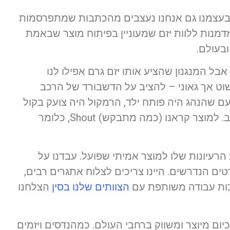
 בעצמנו גם אנחנו נעצבים מהכתבות שמתפרסמות
זדמנות ללוות יזם שמעוניין בפיתוח מוצר שבאמת
ובעולם.
בל המנגנון שהציע אותו יזם גרם אפילו לנו
פשוט אך גאוני – להציב על הדשבורד של הרכב
ם שהנהג היה פותח ילד, הרמקול היה צועק בקול
שאי אפשר להתעלם ממנו לא לשכוח את הילדים ברכב. למוצר קראנו (כמה מתבקש) Shout, כלומר
הרעיונות שלו למוצר אמיתי שפועל. עבדנו על
רטים הנדרשים. היינו צריכים לצלוח אתגרים רבים,
כות עבודה משותפת עם
הצוותים שלנו בסין
הצלחנו
ום מיוצר ומשווק ברחבי העולם. כמהנדסים ויזמים