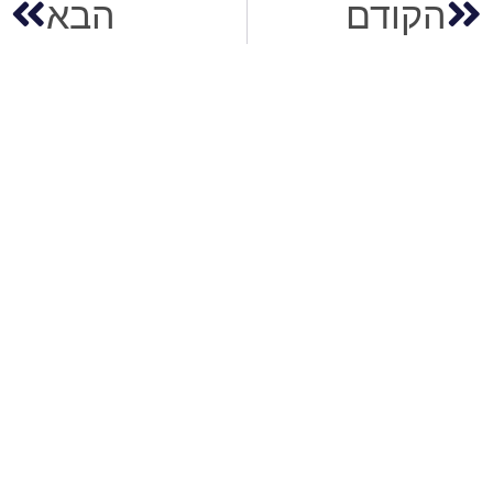
הקודם
הבא
אתם מוכנים?
הליווי של ATI יכול להפוך את הרעיון המבריק שלכם
למוצר אמיתי שנמכר.