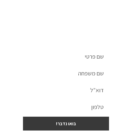
לשיחת ייעוץ חינם השאירו פרטים:
בואו נדבר!