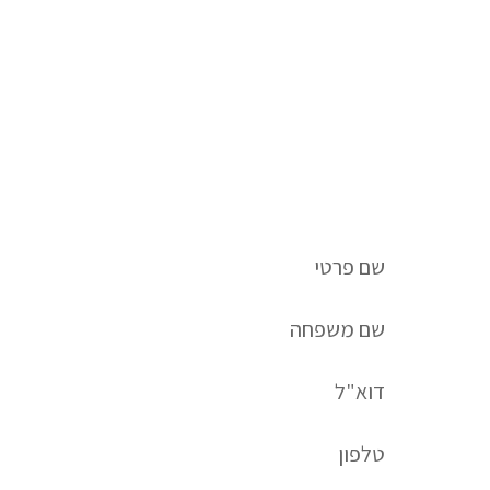
הליווי של ATI יכול להפוך את הרעיון המבריק שלכם
למוצר אמיתי שנמכר.
לשיחת ייעוץ חינם השאירו פרטים: