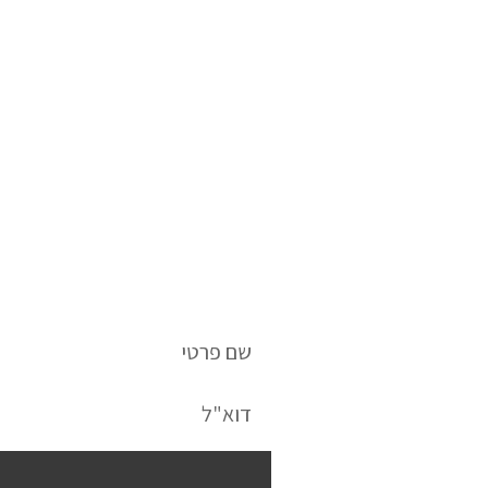
הליווי של ATI יכול ל
למוצר אמיתי 