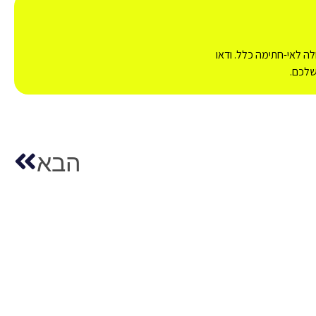
לה לאי-חתימה כלל. ודאו
שלכם.
הבא
ים?