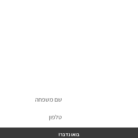
הפוך את הרעיון המבריק שלכם
שנמכר.
לשיחת ייעוץ חינם השאירו פרטים:
בואו נדבר!