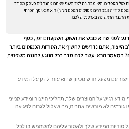
ה על NDA משדרת רצינות ומקצועיות מול הספקים. היא מבהירה לצד השני שאתם מתנהלים כעסק מסודר
המודע לזכויותיו. בתהליכי פיתוח וייצור, במיוחד במדינות כמו סין, קיומו של הסכם סודיות (ובמקרים מסוימים הסכם NNN) הוא תנאי סף הכרחי
בת ההגנה הראשונה בארסנל שלכם.
 רגע לפני שהוא כובש את השוק. השקעתם זמן, כסף
ב הייצור, אתם נדרשים לחשוף את הסודות הכמוסים ביותר
ם? המאמר הבא יעשה לכם סדר בכל הנוגע להגנה משפטית
סה לייצור עם מפעל חדש מכיוון שהוא עוזר להגן על המידע
ע רגיש על המוצרים שלך, תהליכי הייצור ומידע קנייני
ג למתחרים או גורמים לא מורשים אחרים, מה שעלול לגרום לפגיעה
המפעל לשמור על סודיות המידע שלך ולאסור עליהם להשתמש בו לכל