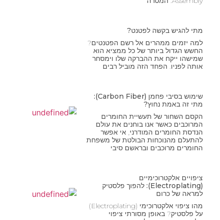
Assembly. המטרה
מתי להגיש בקשה לפטנט?
למה יזמים ממהרים אל רשם הפטנטים?
החשש הגדול ביותר של כל ממציא הוא
שמישהו ייקח את ההברקה שלו וימסחר
אותה לפניו. הפחד הזה מוביל רבים
שימוש בסיבי פחמן (Carbon Fiber):
מתי זה באמת נחוץ?
הקסם השחור של תעשיית החומרים
המרוכבים כאשר אנו בוחנים את עולם
הנדסת החומרים המודרני, אי אפשר
להתעלם מהנוכחות הבולטת של משפחת
החומרים מרוכבים ובראשם סיבי
ציפויים אלקטרוכימיים
(Electroplating): להפוך פלסטיק
למראה של כרום
מהו ציפוי אלקטרוכימי (Electroplating)
על פלסטיק? באופן מסורתי ציפוי