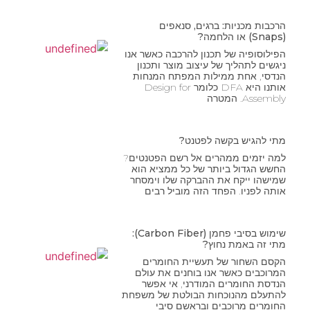
הרכבות מכניות: ברגים, סנאפים
(Snaps) או הלחמה?
הפילוסופיה של תכנון להרכבה כאשר אנו
ניגשים לתהליך של עיצוב מוצר ותכנון
הנדסי, אחת ממילות המפתח המנחות
אותנו היא DFA כלומר Design for
Assembly. המטרה
מתי להגיש בקשה לפטנט?
למה יזמים ממהרים אל רשם הפטנטים?
החשש הגדול ביותר של כל ממציא הוא
שמישהו ייקח את ההברקה שלו וימסחר
אותה לפניו. הפחד הזה מוביל רבים
שימוש בסיבי פחמן (Carbon Fiber):
מתי זה באמת נחוץ?
הקסם השחור של תעשיית החומרים
המרוכבים כאשר אנו בוחנים את עולם
הנדסת החומרים המודרני, אי אפשר
להתעלם מהנוכחות הבולטת של משפחת
החומרים מרוכבים ובראשם סיבי