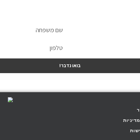
לשיחת ייעוץ חינם השאירו פרטים:
בואו נדבר!
ר
דיניות
שות