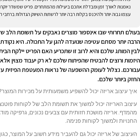
נאמנות לאורך זמן ומבדלת אתכם ביעילות מהמתחרים. פריט שמשדר יוקרה
עצמו גבוה יותר ולהיכנס בקלות רבה יותר לרשתות השיווק הגדולות ברחבי ה
בעולם תחרותי שבו אינספור מוצרים נאבקים על תשומת הלב של 
הרבה יותר מסתם עטיפה שנועדה להגן על התכולה. היא נקודת ה
לבין המותג שלכם והיא לרוב זו שתכריע האם הפריט יילקח הבי
היזמות ורוצים להבטיח שהפיתוח שלכם לא רק יעבוד מצוין אל
עבורכם. נצלול לעומק ההשפעה של נראות המעטפת הפיזית על 
החזק ביותר שלכם.
איך עיצוב אריזה יכול להשפיע משמעותית על מכירות המוצר?
עיצוב האריזה יכול למשוך את תשומת הלב של לקוחות פוטנצי
מהמדף. אריזה מושכת חזותית עם צבעים נכונים, גרפיקה מודג
החנויות ולמשוך לקוחות פנימה.
העיצוב של אריזה יכול גם להעביר מידע חשוב על המוצר, כגון 