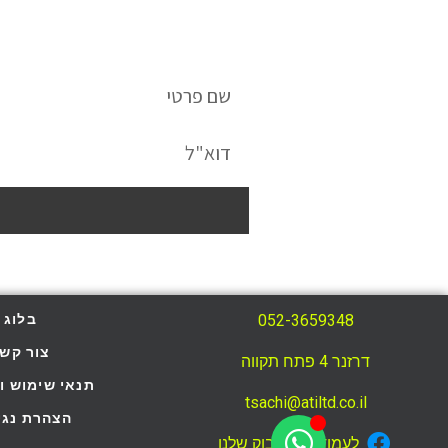
052-3659348
בלוג
צור קש
דרזנר 4 פתח תקווה
תנאי שימוש ומ
tsachi@atiltd.co.il
הצהרת נגי
לעמוד הפייסבוק שלנו