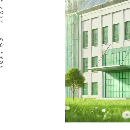
הק
כא
המ
מש
לה
פל
גב
מר