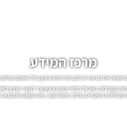
מרכז המידע
שורות אלו כנראה יש לכם רוח יזמית ורעיון גדול שאתם מתלב
געתם למקום הנכון. ATI היא אחת החברות המובילות בישראל בליווי יזמים מרעיון 
תהליכים העיקריים בהליך פיתוח מוצר, ואנו מקווים שתמצאו בהן