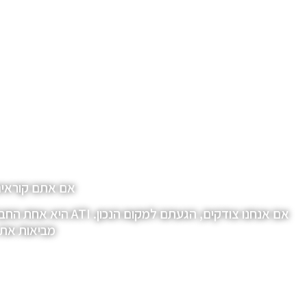
אם אתם קוראים 
אם אנחנו צודקים, ה
מביאות את ה