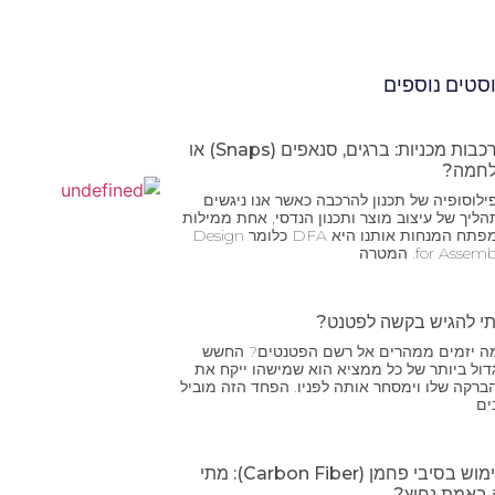
סטים נוספים
הרכבות מכניות: ברגים, סנאפים (Snaps) או
חמה?
ילוסופיה של תכנון להרכבה כאשר אנו ניגשים
הליך של עיצוב מוצר ותכנון הנדסי, אחת ממילות
המפתח המנחות אותנו היא DFA כלומר Design
for Assem. המטרה
י להגיש בקשה לפטנט?
ה יזמים ממהרים אל רשם הפטנטים? החשש
דול ביותר של כל ממציא הוא שמישהו ייקח את
ברקה שלו וימסחר אותה לפניו. הפחד הזה מוביל
ים
שימוש בסיבי פחמן (Carbon Fiber): מתי
 באמת נחוץ?