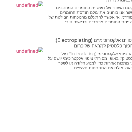
סם השחור של תעשיית החומרים המרוכבים
שר אנו בוחנים את עולם הנדסת החומרים
ודרני, אי אפשר להתעלם מהנוכחות הבולטת של
פחת החומרים מרוכבים ובראשם סיבי
ציפויים אלקטרוכימיים (Electroplating):
פוך פלסטיק למראה של כרום
מהו ציפוי אלקטרוכימי (Electroplating) על
סטיק? באופן מסורתי ציפוי אלקטרוכימי יושם על
י מתכות אחרות כדי למנוע חלודה או לשפר
אה. אולם עם התפתחות תעשיית