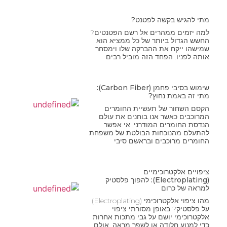
מתי להגיש בקשה לפטנט?
למה יזמים ממהרים אל רשם הפטנטים?
החשש הגדול ביותר של כל ממציא הוא
שמישהו ייקח את ההברקה שלו וימסחר
אותה לפניו. הפחד הזה מוביל רבים
שימוש בסיבי פחמן (Carbon Fiber):
מתי זה באמת נחוץ?
הקסם השחור של תעשיית החומרים
המרוכבים כאשר אנו בוחנים את עולם
הנדסת החומרים המודרני, אי אפשר
להתעלם מהנוכחות הבולטת של משפחת
החומרים מרוכבים ובראשם סיבי
ציפויים אלקטרוכימיים
(Electroplating): להפוך פלסטיק
למראה של כרום
מהו ציפוי אלקטרוכימי (Electroplating)
על פלסטיק? באופן מסורתי ציפוי
אלקטרוכימי יושם על גבי מתכות אחרות
כדי למנוע חלודה או לשפר מראה. אולם